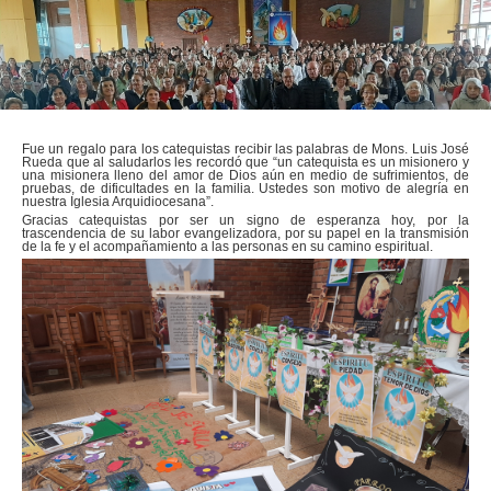
Fue un regalo para los catequistas recibir las palabras de Mons. Luis José
Rueda que al saludarlos les recordó que “un catequista es un misionero y
una misionera lleno del amor de Dios aún en medio de sufrimientos, de
pruebas, de dificultades en la familia. Ustedes son motivo de alegría en
nuestra Iglesia Arquidiocesana”.
Gracias catequistas por ser un signo de esperanza hoy, por la
trascendencia de su labor evangelizadora, por su papel en la transmisión
de la fe y el acompañamiento a las personas en su camino espiritual.