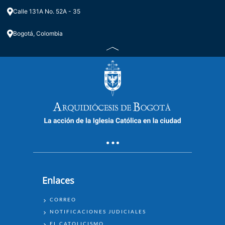
Calle 131A No. 52A - 35
Bogotá, Colombia
Enlaces
ENLACES
CORREO
NOTIFICACIONES JUDICIALES
EL CATOLICISMO